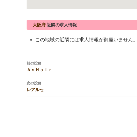
大阪府
近隣の求人情報
この地域の近隣には求人情報が御座いません
投
前の投稿
稿
ＡｓＨａｉｒ
ナ
ビ
次の投稿
レアルセ
ゲ
ー
シ
ョ
ン