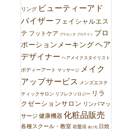
ビューティーアド
リング
バイザー
フェイシャルエス
プロ
テ
フットケア
プラセンタ
プロテイン
ヘア
ポーションメーキング
デザイナー
ヘアメイクスタイリスト
メイク
ボディーアート
マッサージ
アップサービス
メンズエステ
リラ
ティックサロン
リフレクソロジー
クゼーションサロン
リンパマッ
化粧品販売
健康機器
サージ
各種スクール・教室
日焼
岩盤浴
抜け毛