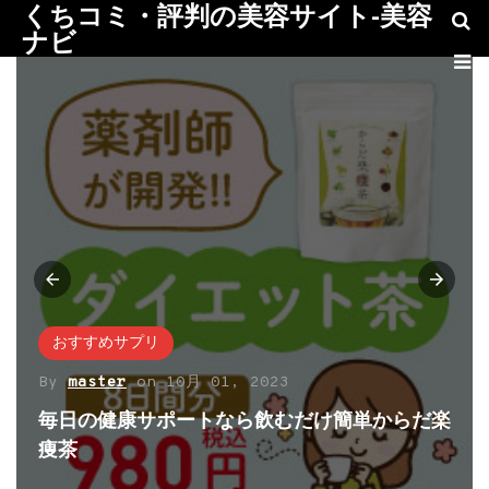
くちコミ・評判の美容サイト-美容
ナビ
おすすめサプリ
By
master
on
10月 01, 2023
毎日の健康サポートなら飲むだけ簡単からだ楽
痩茶