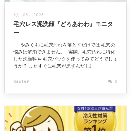
6月 05, 2023
毛穴レス泥洗顔『どろあわわ』モニタ
ー
やみくもに毛穴汚れを落とすだけでは 毛穴の
悩みは解消できません。 実際、毛穴汚れに特化
した洗顔料や 毛穴パックを使ってみてどうでしょ
うか？ またすぐに毛穴が黒ずんだ […]
master
0