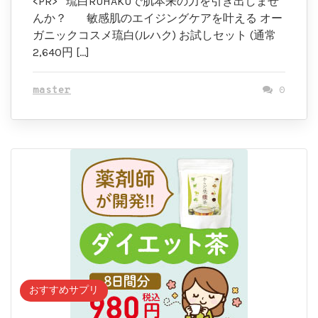
<PR> 琉白RUHAKUで肌本来の力を引き出しませ
んか？ 敏感肌のエイジングケアを叶える オー
ガニックコスメ琉白(ルハク) お試しセット (通常
2,640円 […]
master
0
おすすめサプリ