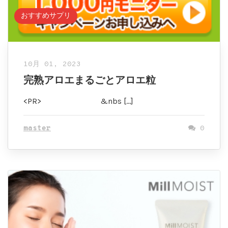
おすすめサプリ
10月 01, 2023
完熟アロエまるごとアロエ粒
<PR> &nbs […]
master
0