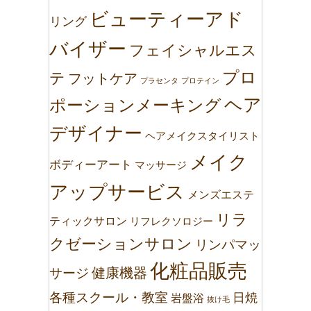
ビューティーアド
リング
バイザー
フェイシャルエス
プロ
テ
フットケア
プラセンタ
プロテイン
ヘア
ポーションメーキング
デザイナー
ヘアメイクスタイリスト
メイク
ボディーアート
マッサージ
アップサービス
メンズエステ
リラ
ティックサロン
リフレクソロジー
クゼーションサロン
リンパマッ
化粧品販売
健康機器
サージ
各種スクール・教室
日焼
岩盤浴
抜け毛