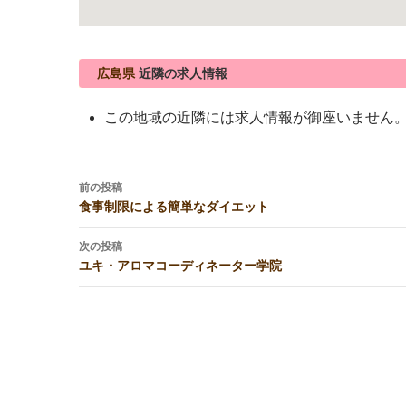
広島県
近隣の求人情報
この地域の近隣には求人情報が御座いません
投
前の投稿
稿
食事制限による簡単なダイエット
ナ
ビ
次の投稿
ユキ・アロマコーディネーター学院
ゲ
ー
シ
ョ
ン