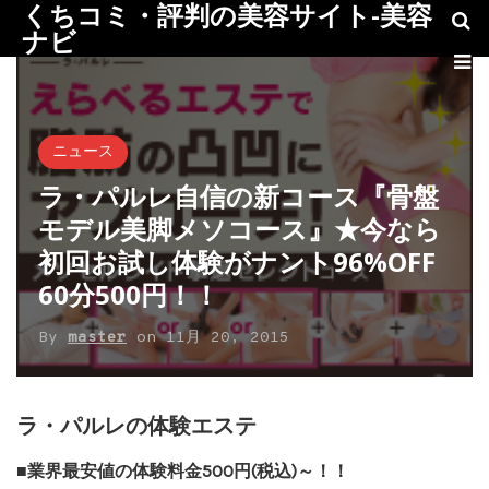
くちコミ・評判の美容サイト-美容
ナビ
ニュース
ラ・パルレ自信の新コース『骨盤
モデル美脚メソコース』★今なら
初回お試し体験がナント96%OFF
60分500円！！
By
master
on
11月 20, 2015
ラ・パルレの体験エステ
■業界最安値の体験料金500円(税込)～！！