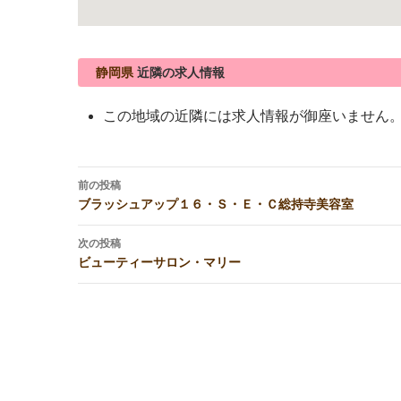
静岡県
近隣の求人情報
この地域の近隣には求人情報が御座いません
投
前の投稿
稿
ブラッシュアップ１６・Ｓ・Ｅ・Ｃ総持寺美容室
ナ
ビ
次の投稿
ビューティーサロン・マリー
ゲ
ー
シ
ョ
ン