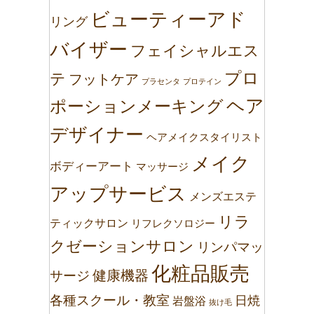
ビューティーアド
リング
バイザー
フェイシャルエス
プロ
テ
フットケア
プラセンタ
プロテイン
ヘア
ポーションメーキング
デザイナー
ヘアメイクスタイリスト
メイク
ボディーアート
マッサージ
アップサービス
メンズエステ
リラ
ティックサロン
リフレクソロジー
クゼーションサロン
リンパマッ
化粧品販売
健康機器
サージ
各種スクール・教室
日焼
岩盤浴
抜け毛