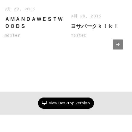
9月 29, 2015
9月 29, 2015
ＡＭＡＮＤＡＷＥＳＴＷ
ＯＯＤＳ
ヨサパークｋｉｋｉ
master
master
View Desktop Version