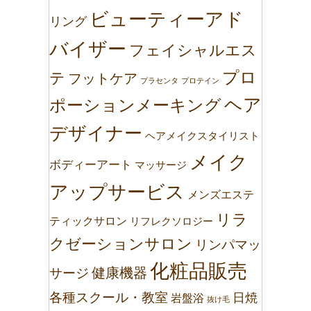
ビューティーアド
リング
バイザー
フェイシャルエス
プロ
テ
フットケア
プラセンタ
プロテイン
ヘア
ポーションメーキング
デザイナー
ヘアメイクスタイリスト
メイク
ボディーアート
マッサージ
アップサービス
メンズエステ
リラ
ティックサロン
リフレクソロジー
クゼーションサロン
リンパマッ
化粧品販売
健康機器
サージ
各種スクール・教室
日焼
岩盤浴
抜け毛