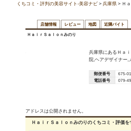
くちコミ・評判の美容サイト-美容ナビ
>
兵庫県
>
Ｈａ
店舗情報
レビュー
地図
近隣バイト
ＨａｉｒＳａｌｏｎみのり
兵庫県にあるＨａｉ
院,ヘアデザイナー
郵便番号
675-0
電話番号
079-4
アドレスは公開されません。
ＨａｉｒＳａｌｏｎみのりのくちコミ・評価を