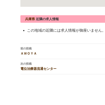
兵庫県
近隣の求人情報
この地域の近隣には求人情報が御座いません
投
前の投稿
稿
ＡＷＯＹＡ
ナ
ビ
次の投稿
電位治療器流通センター
ゲ
ー
シ
ョ
ン