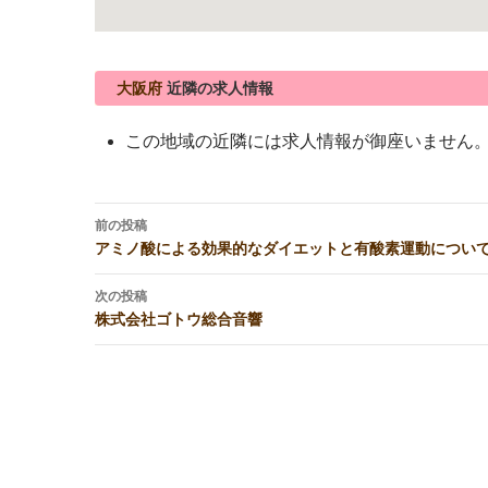
大阪府
近隣の求人情報
この地域の近隣には求人情報が御座いません
投
前の投稿
稿
アミノ酸による効果的なダイエットと有酸素運動につい
ナ
ビ
次の投稿
株式会社ゴトウ総合音響
ゲ
ー
シ
ョ
ン