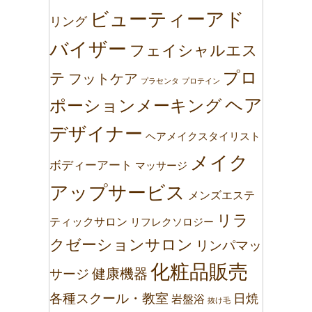
ビューティーアド
リング
バイザー
フェイシャルエス
プロ
テ
フットケア
プラセンタ
プロテイン
ヘア
ポーションメーキング
デザイナー
ヘアメイクスタイリスト
メイク
ボディーアート
マッサージ
アップサービス
メンズエステ
リラ
ティックサロン
リフレクソロジー
クゼーションサロン
リンパマッ
化粧品販売
健康機器
サージ
各種スクール・教室
日焼
岩盤浴
抜け毛