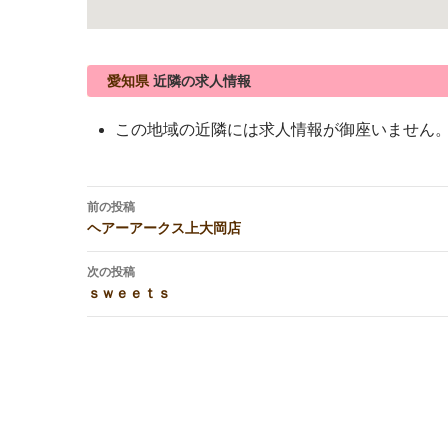
愛知県
近隣の求人情報
この地域の近隣には求人情報が御座いません
投
前の投稿
稿
ヘアーアークス上大岡店
ナ
ビ
次の投稿
ｓｗｅｅｔｓ
ゲ
ー
シ
ョ
ン