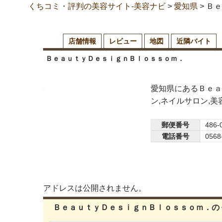
くちコミ・評判の美容サイト-美容ナビ
>
愛知県
>
Ｂｅ
店舗情報
レビュー
地図
近隣バイト
ＢｅａｕｔｙＤｅｓｉｇｎＢｌｏｓｓｏｍ．
愛知県にあるＢｅａ
ン,ネイルサロン,
郵便番号
486-
電話番号
0568
アドレスは公開されません。
ＢｅａｕｔｙＤｅｓｉｇｎＢｌｏｓｓｏｍ．の