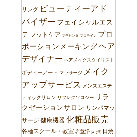
ビューティーアド
リング
バイザー
フェイシャルエス
プロ
テ
フットケア
プラセンタ
プロテイン
ヘア
ポーションメーキング
デザイナー
ヘアメイクスタイリスト
メイク
ボディーアート
マッサージ
アップサービス
メンズエステ
リラ
ティックサロン
リフレクソロジー
クゼーションサロン
リンパマッ
化粧品販売
健康機器
サージ
各種スクール・教室
日焼
岩盤浴
抜け毛