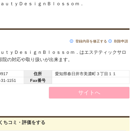
ａｕｔｙＤｅｓｉｇｎＢｌｏｓｓｏｍ．
登録内容を修正する
削除申請
ｕｔｙＤｅｓｉｇｎＢｌｏｓｓｏｍ．はエステティックサロ
美容院の対応や取り扱いが出来ます。
0917
住所
愛知県春日井市美濃町３丁目１１
-31-1151
Fax番号
サイトへ
くちコミ・評価をする