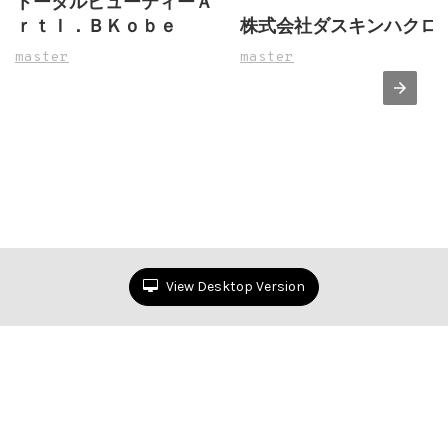
トータルビューティーＡ
ｒｔＩ．ＢＫｏｂｅ
株式会社ダスキンハクロ
master
master
View Desktop Version