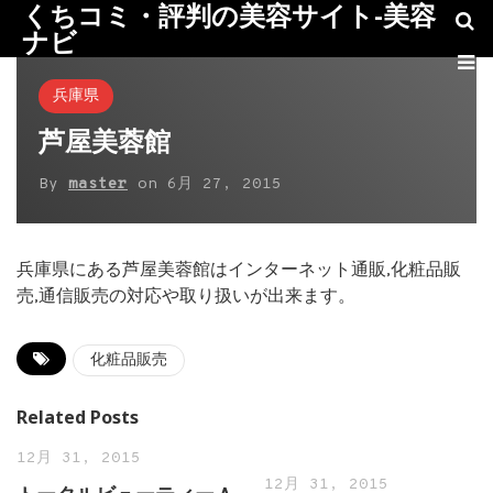
くちコミ・評判の美容サイト-美容
ナビ
兵庫県
芦屋美蓉館
By
master
on
6月 27, 2015
兵庫県にある芦屋美蓉館はインターネット通販,化粧品販
売,通信販売の対応や取り扱いが出来ます。
化粧品販売
Related Posts
12月 31, 2015
12月 31, 2015