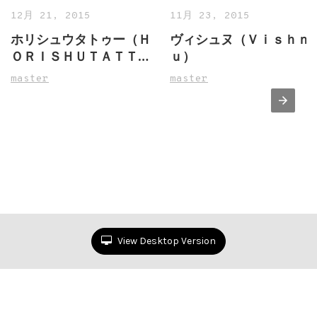
12月 21, 2015
11月 23, 2015
ホリシュウタトゥー（Ｈ
ヴィシュヌ（Ｖｉｓｈｎ
ＯＲＩＳＨＵＴＡＴＴＯ
ｕ）
Ｏ）
master
master
View Desktop Version