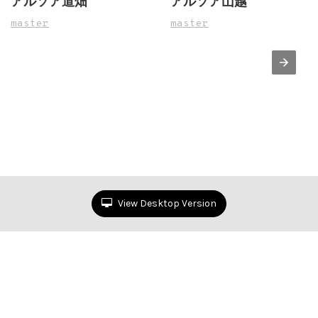
アルソア道畑
アルソア山越
master
master
View Desktop Version