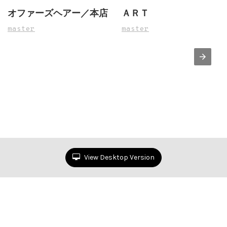
オファーズヘアー／本店
ＡＲＴ
master
master
View Desktop Version