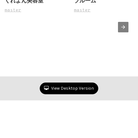
くれよん美容室
ブルーム
master
master
View Desktop Version