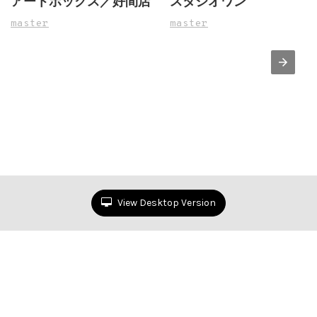
アートボックス／好間店
スタジオワン
master
master
View Desktop Version