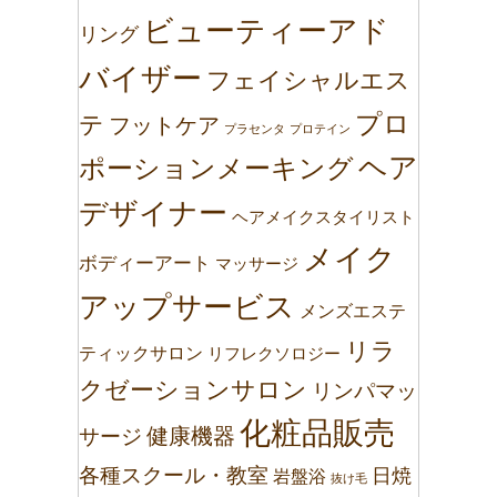
ビューティーアド
リング
バイザー
フェイシャルエス
プロ
テ
フットケア
プラセンタ
プロテイン
ヘア
ポーションメーキング
デザイナー
ヘアメイクスタイリスト
メイク
ボディーアート
マッサージ
アップサービス
メンズエステ
リラ
ティックサロン
リフレクソロジー
クゼーションサロン
リンパマッ
化粧品販売
健康機器
サージ
各種スクール・教室
日焼
岩盤浴
抜け毛