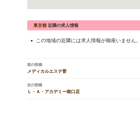
東京都
近隣の求人情報
この地域の近隣には求人情報が御座いません
投
前の投稿
稿
メディカルエステ菅
ナ
ビ
次の投稿
Ｌ・Ａ・アカデミー南口店
ゲ
ー
シ
ョ
ン