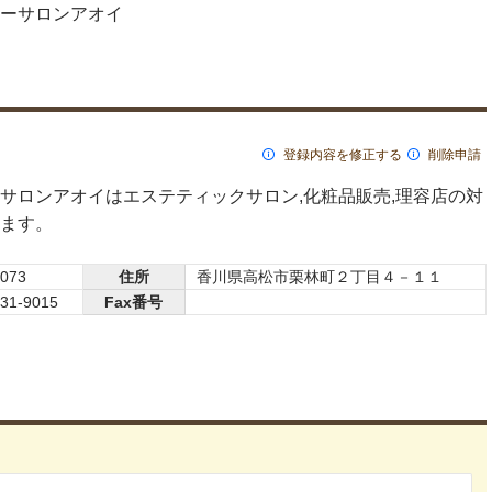
ーサロンアオイ
登録内容を修正する
削除申請
サロンアオイはエステティックサロン,化粧品販売,理容店の対
ます。
0073
住所
香川県高松市栗林町２丁目４－１１
831-9015
Fax番号