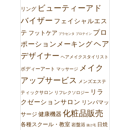
ビューティーアド
リング
バイザー
フェイシャルエス
プロ
テ
フットケア
プラセンタ
プロテイン
ヘア
ポーションメーキング
デザイナー
ヘアメイクスタイリスト
メイク
ボディーアート
マッサージ
アップサービス
メンズエステ
リラ
ティックサロン
リフレクソロジー
クゼーションサロン
リンパマッ
化粧品販売
健康機器
サージ
各種スクール・教室
日焼
岩盤浴
抜け毛