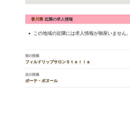
香川県
近隣の求人情報
この地域の近隣には求人情報が御座いません
投
前の投稿
稿
フィルドリップサロンＳｔｅｌｌａ
ナ
ビ
次の投稿
ボーテ・ボヌール
ゲ
ー
シ
ョ
ン