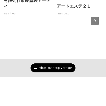
有限会社斎藤塗装アーテ
ィ
アートエステ２１
master
master
View Desktop Version