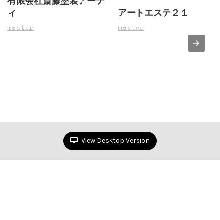
有限会社斎藤塗装アーテ
ィ
アートエステ２１
master
master
View Desktop Version