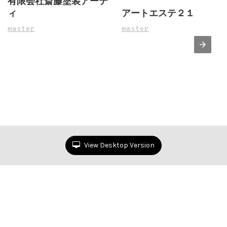
有限会社斎藤塗装アーテ
ィ
アートエステ２１
master
master
View Desktop Version