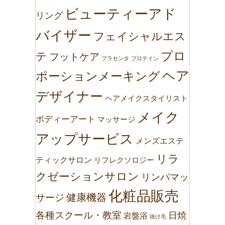
ビューティーアド
リング
バイザー
フェイシャルエス
プロ
テ
フットケア
プラセンタ
プロテイン
ヘア
ポーションメーキング
デザイナー
ヘアメイクスタイリスト
メイク
ボディーアート
マッサージ
アップサービス
メンズエステ
リラ
ティックサロン
リフレクソロジー
クゼーションサロン
リンパマッ
化粧品販売
健康機器
サージ
各種スクール・教室
日焼
岩盤浴
抜け毛