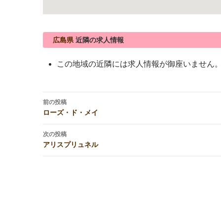
広島県
近隣の求人情報
この地域の近隣には求人情報が御座いません
投
前の投稿
稿
ローズ・ド・メイ
ナ
ビ
次の投稿
アリスプリュネル
ゲ
ー
シ
ョ
ン