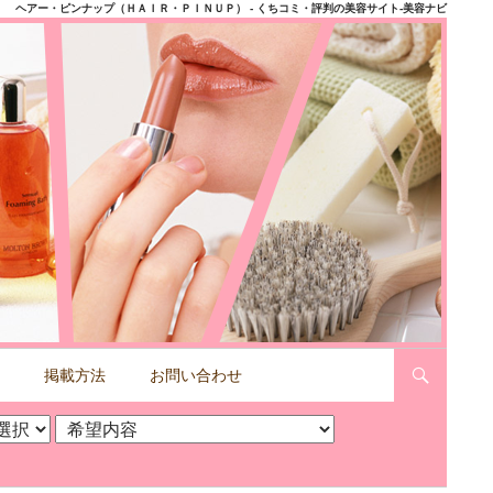
ヘアー・ピンナップ（ＨＡＩＲ・ＰＩＮＵＰ） - くちコミ・評判の美容サイト-美容ナビ
掲載方法
お問い合わせ