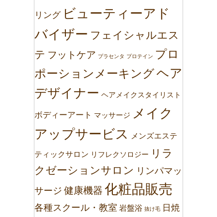
ビューティーアド
リング
バイザー
フェイシャルエス
プロ
テ
フットケア
プラセンタ
プロテイン
ヘア
ポーションメーキング
デザイナー
ヘアメイクスタイリスト
メイク
ボディーアート
マッサージ
アップサービス
メンズエステ
リラ
ティックサロン
リフレクソロジー
クゼーションサロン
リンパマッ
化粧品販売
健康機器
サージ
各種スクール・教室
日焼
岩盤浴
抜け毛