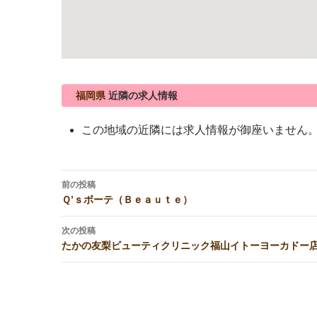
福岡県
近隣の求人情報
この地域の近隣には求人情報が御座いません
投
前の投稿
稿
Ｑ’ｓボーテ（Ｂｅａｕｔｅ）
ナ
ビ
次の投稿
たかの友梨ビューティクリニック福山イトーヨーカドー
ゲ
ー
シ
ョ