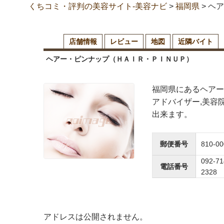
くちコミ・評判の美容サイト-美容ナビ
>
福岡県
>
ヘア
店舗情報
レビュー
地図
近隣バイト
ヘアー・ピンナップ（ＨＡＩＲ・ＰＩＮＵＰ）
福岡県にあるヘアー
アドバイザー,美容
出来ます。
郵便番号
810-00
092-71
電話番号
2328
アドレスは公開されません。