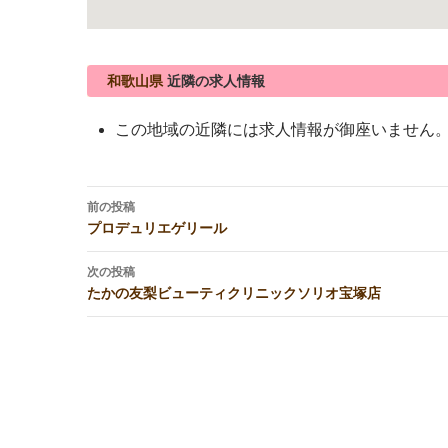
和歌山県
近隣の求人情報
この地域の近隣には求人情報が御座いません
投
前の投稿
稿
プロデュリエゲリール
ナ
ビ
次の投稿
たかの友梨ビューティクリニックソリオ宝塚店
ゲ
ー
シ
ョ
ン