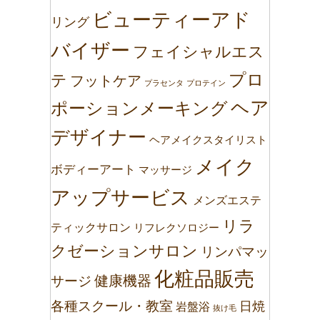
ビューティーアド
リング
バイザー
フェイシャルエス
プロ
テ
フットケア
プラセンタ
プロテイン
ヘア
ポーションメーキング
デザイナー
ヘアメイクスタイリスト
メイク
ボディーアート
マッサージ
アップサービス
メンズエステ
リラ
ティックサロン
リフレクソロジー
クゼーションサロン
リンパマッ
化粧品販売
健康機器
サージ
各種スクール・教室
日焼
岩盤浴
抜け毛