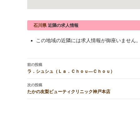
石川県
近隣の求人情報
この地域の近隣には求人情報が御座いません
投
前の投稿
稿
ラ．シュシュ（Ｌａ．Ｃｈｏｕ―Ｃｈｏｕ）
ナ
ビ
次の投稿
たかの友梨ビューティクリニック神戸本店
ゲ
ー
シ
ョ
ン