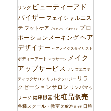
ビューティーアド
リング
バイザー
フェイシャルエス
プロ
テ
フットケア
プラセンタ
プロテイン
ヘア
ポーションメーキング
デザイナー
ヘアメイクスタイリスト
メイク
ボディーアート
マッサージ
アップサービス
メンズエステ
リラ
ティックサロン
リフレクソロジー
クゼーションサロン
リンパマッ
化粧品販売
健康機器
サージ
各種スクール・教室
日焼
岩盤浴
抜け毛