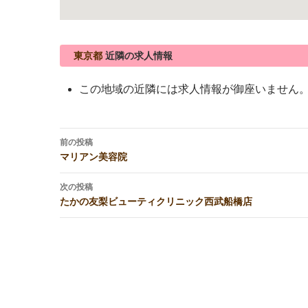
東京都
近隣の求人情報
この地域の近隣には求人情報が御座いません
投
前の投稿
稿
マリアン美容院
ナ
ビ
次の投稿
たかの友梨ビューティクリニック西武船橋店
ゲ
ー
シ
ョ
ン