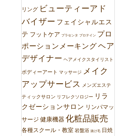
ビューティーアド
リング
バイザー
フェイシャルエス
プロ
テ
フットケア
プラセンタ
プロテイン
ヘア
ポーションメーキング
デザイナー
ヘアメイクスタイリスト
メイク
ボディーアート
マッサージ
アップサービス
メンズエステ
リラ
ティックサロン
リフレクソロジー
クゼーションサロン
リンパマッ
化粧品販売
健康機器
サージ
各種スクール・教室
日焼
岩盤浴
抜け毛