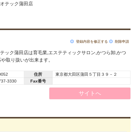
オテック蒲田店
登録内容を修正する
削除申請
テック蒲田店は育毛業,エステティックサロン,かつら卸,かつ
応や取り扱いが出来ます。
0052
住所
東京都大田区蒲田５丁目３９－２
737-3330
Fax番号
サイトへ