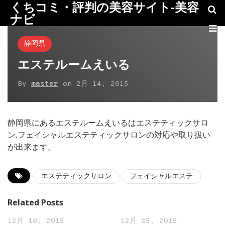
くちコミ・評判の美容サイト-美容
ナビ
静岡県
エステルームえいる
By
master
on
2月 14, 2015
静岡県にあるエステルームえいるはエステティックサロ
ン,フェイシャルエステティックサロンの対応や取り扱い
が出来ます。
エステティックサロン
フェイシャルエステ
Related Posts
12月 10, 2015
12月 05, 2015