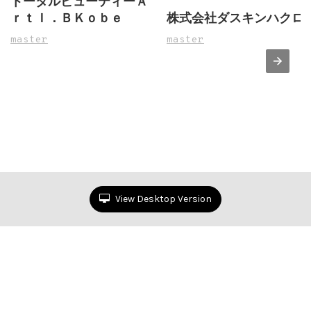
トータルビューティーＡ
ｒｔＩ．ＢＫｏｂｅ
株式会社ダスキンハクロ
master
master
View Desktop Version