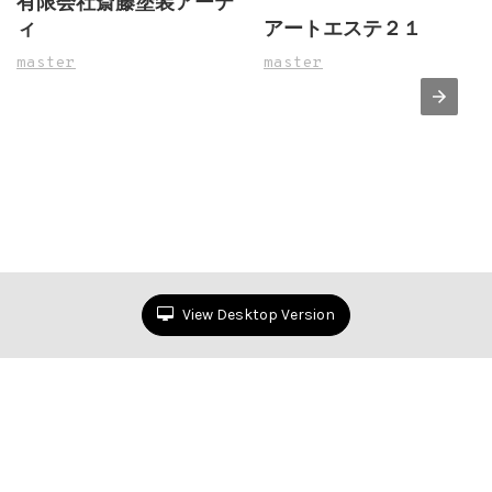
有限会社斎藤塗装アーテ
ィ
アートエステ２１
master
master
View Desktop Version