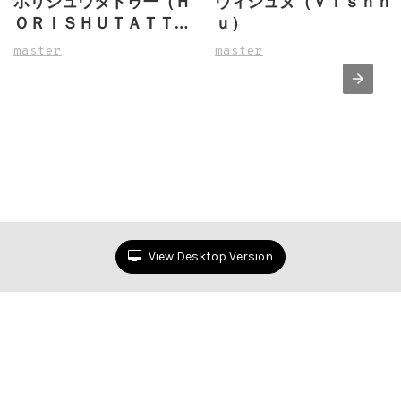
ホリシュウタトゥー（Ｈ
ヴィシュヌ（Ｖｉｓｈｎ
ＯＲＩＳＨＵＴＡＴＴＯ
ｕ）
Ｏ）
master
master
View Desktop Version