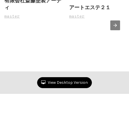
有限会社斎藤塗装アーテ
ィ
アートエステ２１
master
master
View Desktop Version