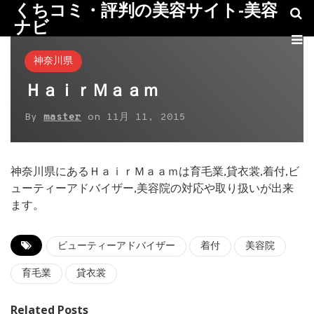
くちコミ・評判の美容サイト-美容
ナビ
神奈川県
ＨａｉｒＭａａｍ
By
master
on
11月 11, 2015
神奈川県にあるＨａｉｒＭａａｍは育毛業,貸衣裳,着付,ビ
ューティーアドバイザー,美容院の対応や取り扱いが出来
ます。
ビューティーアドバイザー
着付
美容院
育毛業
貸衣裳
Related Posts