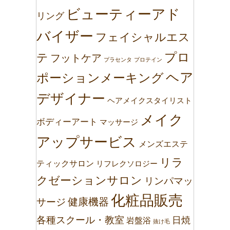
ビューティーアド
リング
バイザー
フェイシャルエス
プロ
テ
フットケア
プラセンタ
プロテイン
ヘア
ポーションメーキング
デザイナー
ヘアメイクスタイリスト
メイク
ボディーアート
マッサージ
アップサービス
メンズエステ
リラ
ティックサロン
リフレクソロジー
クゼーションサロン
リンパマッ
化粧品販売
健康機器
サージ
各種スクール・教室
日焼
岩盤浴
抜け毛