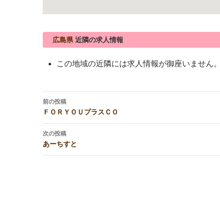
広島県
近隣の求人情報
この地域の近隣には求人情報が御座いません
投
前の投稿
稿
ＦＯＲＹＯＵプラスＣＯ
ナ
ビ
次の投稿
あーちすと
ゲ
ー
シ
ョ
ン