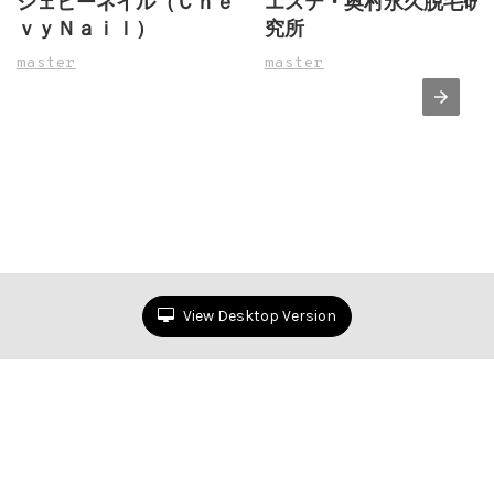
シェビーネイル（Ｃｈｅ
エステ・奥村永久脱毛研
ｖｙＮａｉｌ）
究所
master
master
View Desktop Version