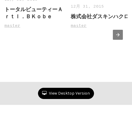
12月 31, 2015
トータルビューティーＡ
ｒｔＩ．ＢＫｏｂｅ
株式会社ダスキンハクロ
master
master
View Desktop Version