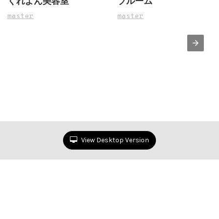
くれよん美容室
ブルーム
master
master
View Desktop Version