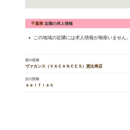
千葉県
近隣の求人情報
この地域の近隣には求人情報が御座いません
投
前の投稿
稿
ヴァカンス（ＶＡＣＡＮＣＥＳ）恵比寿店
ナ
ビ
次の投稿
ｓｅｌｆｉｓｈ
ゲ
ー
シ
ョ
ン