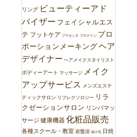
ビューティーアド
リング
バイザー
フェイシャルエス
プロ
テ
フットケア
プラセンタ
プロテイン
ヘア
ポーションメーキング
デザイナー
ヘアメイクスタイリスト
メイク
ボディーアート
マッサージ
アップサービス
メンズエステ
リラ
ティックサロン
リフレクソロジー
クゼーションサロン
リンパマッ
化粧品販売
健康機器
サージ
各種スクール・教室
日焼
岩盤浴
抜け毛