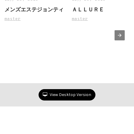
メンズエステジョンティ
ＡＬＬＵＲＥ
master
master
View Desktop Version