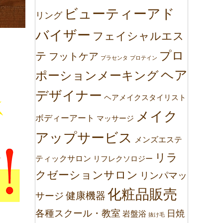
ビューティーアド
リング
バイザー
フェイシャルエス
プロ
テ
フットケア
プラセンタ
プロテイン
ヘア
ポーションメーキング
デザイナー
ヘアメイクスタイリスト
メイク
ボディーアート
マッサージ
アップサービス
メンズエステ
リラ
ティックサロン
リフレクソロジー
クゼーションサロン
リンパマッ
化粧品販売
健康機器
サージ
各種スクール・教室
日焼
岩盤浴
抜け毛