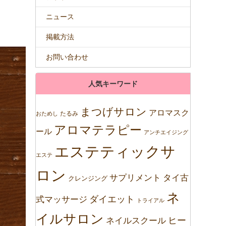
ニュース
掲載方法
お問い合わせ
人気キーワード
まつげサロン
アロマスク
たるみ
おためし
アロマテラピー
ール
アンチエイジング
エステティックサ
エステ
ロン
サプリメント
タイ古
クレンジング
ネ
ダイエット
式マッサージ
トライアル
イルサロン
ネイルスクール
ヒー