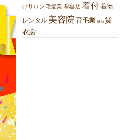
着付
着物
理容店
けサロン
毛髪業
美容院
貸
育毛業
レンタル
脱毛
衣裳