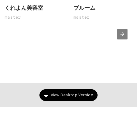
くれよん美容室
ブルーム
master
master
View Desktop Version