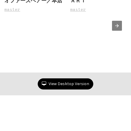
オファーズヘアー／本店
ＡＲＴ
master
master
View Desktop Version