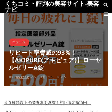
くちコミ・評判の美容サイト-美容
ナビ
ニュース
リピート率脅威の93％！
【AKIPURE(アキピュア)】ローヤ
ルゼリーA錠
By
master
on
11月 25, 2015
４０種類以上の栄養素を含有！初回限定500円！