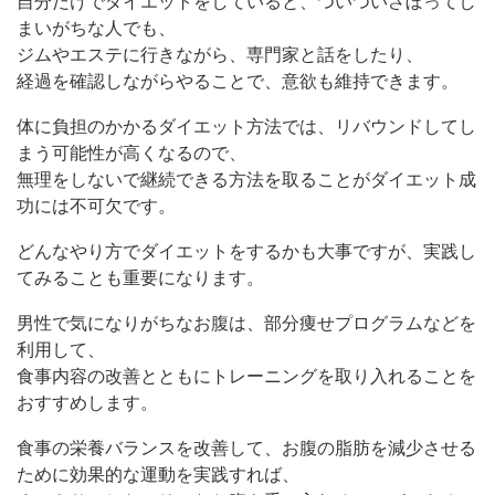
自分だけでダイエットをしていると、ついついさぼってし
まいがちな人でも、
ジムやエステに行きながら、専門家と話をしたり、
経過を確認しながらやることで、意欲も維持できます。
体に負担のかかるダイエット方法では、リバウンドしてし
まう可能性が高くなるので、
無理をしないで継続できる方法を取ることがダイエット成
功には不可欠です。
どんなやり方でダイエットをするかも大事ですが、実践し
てみることも重要になります。
男性で気になりがちなお腹は、部分痩せプログラムなどを
利用して、
食事内容の改善とともにトレーニングを取り入れることを
おすすめします。
食事の栄養バランスを改善して、お腹の脂肪を減少させる
ために効果的な運動を実践すれば、